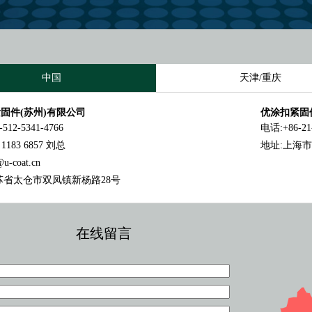
中国
天津/重庆
固件(苏州)有限公司
优涂扣紧固
512-5341-4766
电话:+86-21-
1183 6857 刘总
地址:上海市
u-coat.cn
苏省太仓市双凤镇新杨路28号
在线留言