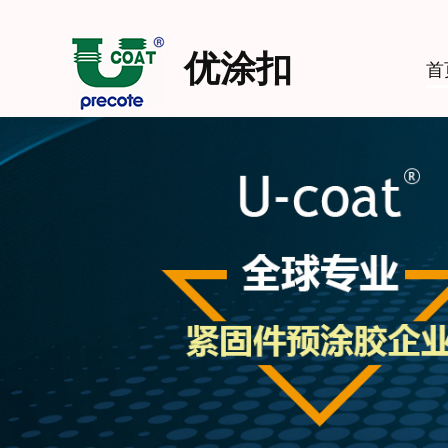
优涂扣
首