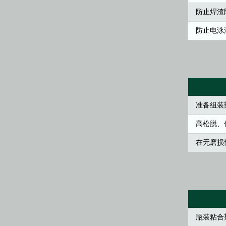
防止焊渣
防止电泳
准备组装
高松脱、
在无磨损
瓶装粘合