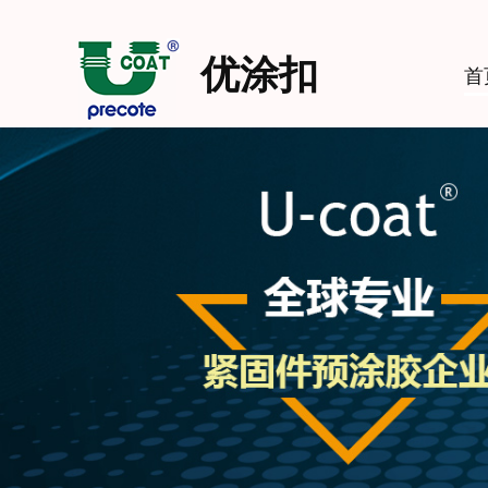
优涂扣
首